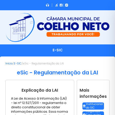
E-SIC
Início
/
E-SIC
/
eSic - Regulamentação da LAI
eSic - Regulamentação da LAI
Explicação da LAI
Mais
informações
A Lei de Acesso à Informação (LAI)
- lei nº 12.527/2011 - regulamenta o
Institucional
direito constitucional de obter
do SIC
informações públicas. Essa norma
Perguntas
Frequentes