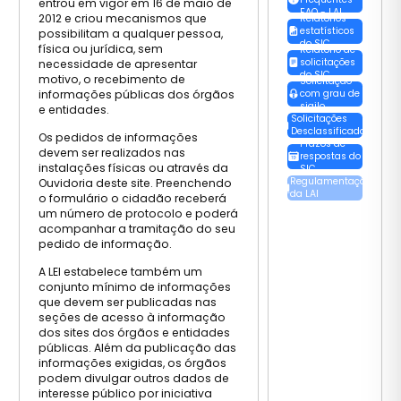
entrou em vigor em 16 de maio de
FAQ - LAI
2012 e criou mecanismos que
Relatórios
estatísticos
possibilitam a qualquer pessoa,
do SIC
física ou jurídica, sem
Relatório de
solicitações
necessidade de apresentar
do SIC
motivo, o recebimento de
Solicitação
informações públicas dos órgãos
com grau de
sigilo
e entidades.
Solicitações
Desclassificadas
Os pedidos de informações
Prazos de
devem ser realizados nas
respostas do
instalações físicas ou através da
SIC
Regulamentação
Ouvidoria deste site. Preenchendo
da LAI
o formulário o cidadão receberá
um número de protocolo e poderá
acompanhar a tramitação do seu
pedido de informação.
A LEI estabelece também um
conjunto mínimo de informações
que devem ser publicadas nas
seções de acesso à informação
dos sites dos órgãos e entidades
públicas. Além da publicação das
informações exigidas, os órgãos
podem divulgar outros dados de
interesse público por iniciativa