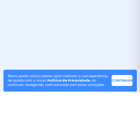
Nosso portal utiliza cookies para melhorar a sua experiência,
de acordo com a nossa
Política de Privacidade
, ao
CONTINUAR
continuar navegando, você concorda com estas condições.
Redes Sociais